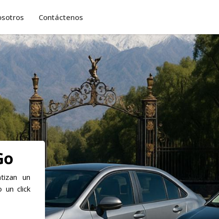
osotros
Contáctenos
Go
tizan un
 un click