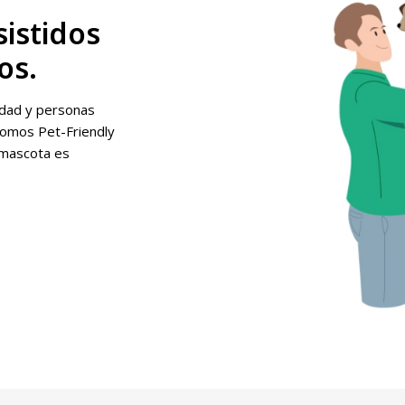
sistidos
os.
idad y personas
somos Pet-Friendly
 mascota es