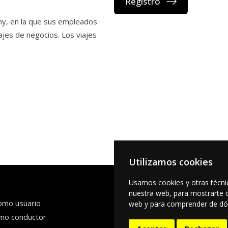
ny, en la que sus empleados
viajes de negocios. Los viajes
Utilizamos cookies
Usamos cookies y otras técni
Apoyo
nuestra web, para mostrarte c
omo usuario
Centro de a
web y para comprender de dónd
Preguntas m
mo conductor