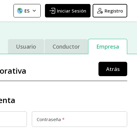
ES
Iniciar Sesión
Registro
Usuario
Conductor
Empresa
orativa
enta
Contraseña
*