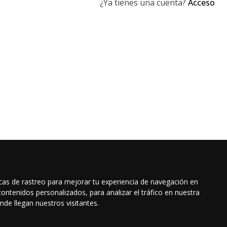
¿Ya tienes una cuenta?
Acceso
cas de rastreo para mejorar tu experiencia de navegación en
Se social
ontenidos personalizados, para analizar el tráfico en nuestra
yuda
e llegan nuestros visitantes.
ás frecuentes